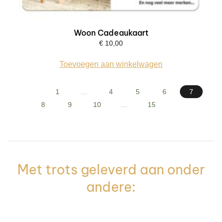
Woon Cadeaukaart
€
10,00
Toevoegen aan winkelwagen
1
…
4
5
6
7
8
9
10
…
15
Met trots geleverd aan onder
andere: