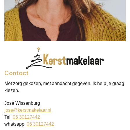
Contact
Met zorg gekozen, met aandacht gegeven. Ik help je graag
kiezen.
José Wissenburg
jose@kerstmakelaar.nl
Tel:
06 30127442
whatsapp:
06 30127442