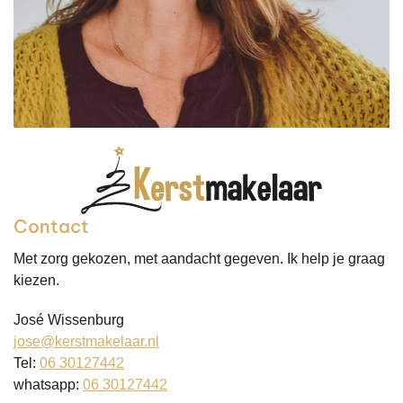
Contact
Met zorg gekozen, met aandacht gegeven. Ik help je graag
kiezen.
José Wissenburg
jose@kerstmakelaar.nl
Tel:
06 30127442
whatsapp:
06 30127442