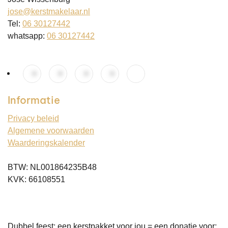
jose@kerstmakelaar.nl
Tel:
06 30127442
whatsapp:
06 30127442
Informatie
Privacy beleid
Algemene voorwaarden
Waarderingskalender
BTW: NL001864235B48
KVK: 66108551
Dubbel feest: een kerstpakket voor jou = een donatie voor: