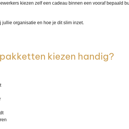
rkers kiezen zelf een cadeau binnen een vooraf bepaald budget.
jullie organisatie en hoe je dit slim inzet.
stpakketten kiezen handig?
t
r
dt
eren