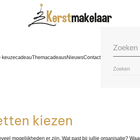
e keuzecadeau
Themacadeaus
Nieuws
Contact
etten kiezen
hoeveel mogelijkheden er zijn. Wat past bij jullie organisatie? 