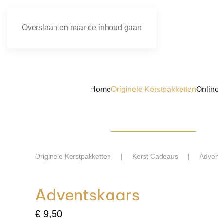
Overslaan en naar de inhoud gaan
Home
Originele Kerstpakketten
Onlin
Originele Kerstpakketten
Kerst Cadeaus
Adven
Adventskaars
€
9,50