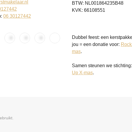
stmakelaar.nl
BTW: NL001864235B48
0127442
KVK: 66108551
p:
06 30127442
Dubbel feest: een kerstpakke
jou = een donatie voor:
Rock
mas
.
Samen steunen we stichting
Up X-mas
.
bruikt.