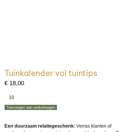
Tuinkalender vol tuintips
€
18,00
Tuinkalender
vol
Toevoegen aan winkelwagen
tuintips
aantal
Een duurzaam relatiegeschenk:
Verras klanten of