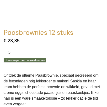
Paasbrownies 12 stuks
€
23,85
Paasbrownies
12
Toevoegen aan winkelwagen
stuks
aantal
Ontdek de ultieme Paasbrownie, speciaal gecreëerd om
de feestdagen nóg lekkerder te maken! Saskia en haar
team hebben de perfecte brownie ontwikkeld, gevuld met
crème eggs, chocolade paaseitjes en paaskoekjes. Elke
hap is een ware smaakexplosie – zo lekker dat je de tijd
even vergeet.