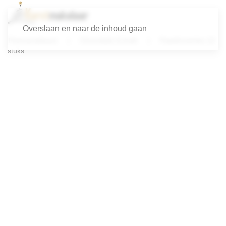
Overslaan en naar de inhoud gaan
Themacadeaus
Chocolade & koek
Paasbrownies 12
stuks