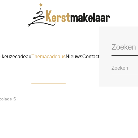
e keuzecadeau
Themacadeaus
Nieuws
Contact
colade S