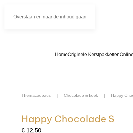
Overslaan en naar de inhoud gaan
Home
Originele Kerstpakketten
Onlin
Themacadeaus
Chocolade & koek
Happy Cho
Happy Chocolade S
€
12,50