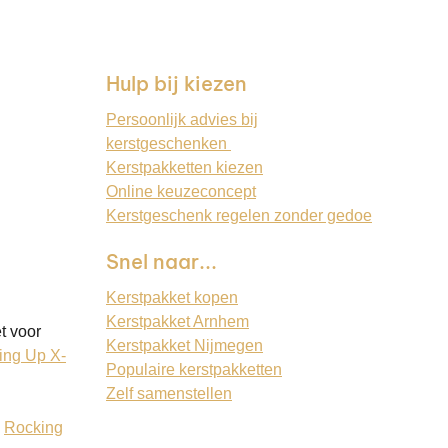
Hulp bij kiezen
Persoonlijk advies bij
kerstgeschenken
Kerstpakketten kiezen
Online keuzeconcept
Kerstgeschenk regelen zonder gedoe
Snel naar...
Kerstpakket kopen
Kerstpakket Arnhem
t voor
Kerstpakket Nijmegen
ing Up X-
Populaire kerstpakketten
Zelf samenstellen
:
Rocking