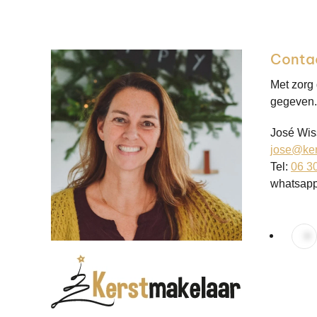
Conta
Met zorg
gegeven. 
José Wis
jose@ker
Tel:
06 3
whatsap