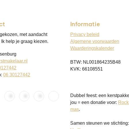
ct
Informatie
 gekozen, met aandacht
Privacy beleid
Ik help je graag kiezen.
Algemene voorwaarden
Waarderingskalender
senburg
stmakelaar.nl
BTW: NL001864235B48
0127442
KVK: 66108551
p:
06 30127442
Dubbel feest: een kerstpakke
jou = een donatie voor:
Rock
mas
.
Samen steunen we stichting