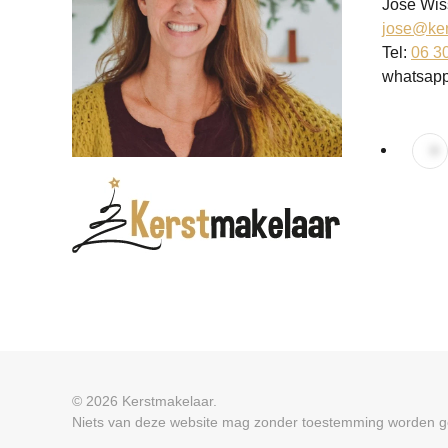
José Wis
jose@ker
Tel:
06 3
whatsap
© 2026 Kerstmakelaar.
Niets van deze website mag zonder toestemming worden ge