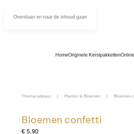
Overslaan en naar de inhoud gaan
Home
Originele Kerstpakketten
Onlin
Themacadeaus
Planten & Bloemen
Bloemen co
Bloemen confetti
€
5,90