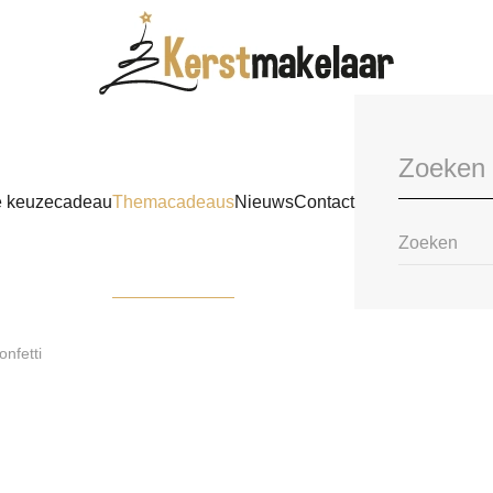
e keuzecadeau
Themacadeaus
Nieuws
Contact
nfetti