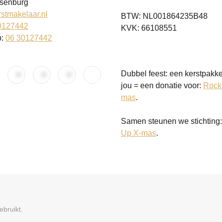
senburg
stmakelaar.nl
BTW: NL001864235B48
0127442
KVK: 66108551
p:
06 30127442
Dubbel feest: een kerstpakke
jou = een donatie voor:
Rock
mas
.
Samen steunen we stichting
Up X-mas
.
bruikt.