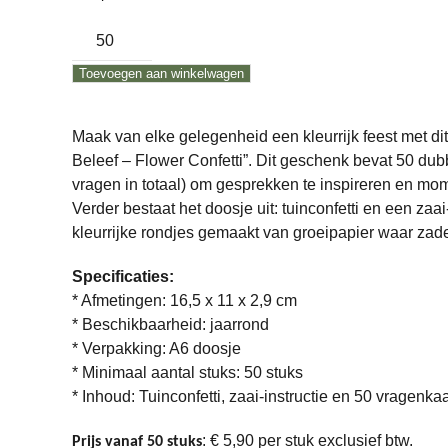
Bloemen
confetti
Toevoegen aan winkelwagen
aantal
Maak van elke gelegenheid een kleurrijk feest met di
Beleef – Flower Confetti”. Dit geschenk bevat 50 dub
vragen in totaal) om gesprekken te inspireren en mom
Verder bestaat het doosje uit: tuinconfetti en een zaai-
kleurrijke rondjes gemaakt van groeipapier waar zaden
Specificaties:
* Afmetingen: 16,5 x 11 x 2,9 cm
* Beschikbaarheid: jaarrond
* Verpakking: A6 doosje
* Minimaal aantal stuks: 50 stuks
* Inhoud: Tuinconfetti, zaai-instructie en 50 vragenka
: € 5,90 per stuk exclusief btw.
Prijs vanaf 50 stuks