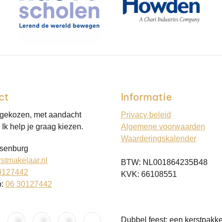
ct
Informatie
 gekozen, met aandacht
Privacy beleid
Ik help je graag kiezen.
Algemene voorwaarden
Waarderingskalender
senburg
stmakelaar.nl
BTW: NL001864235B48
0127442
KVK: 66108551
p:
06 30127442
Dubbel feest: een kerstpakke