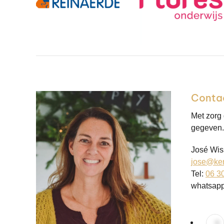
Conta
Met zorg
gegeven. 
José Wis
jose@ker
Tel:
06 3
whatsap