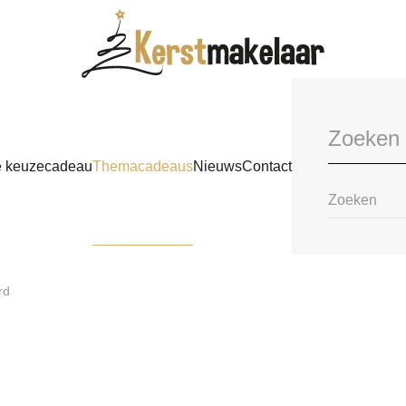
e keuzecadeau
Themacadeaus
Nieuws
Contact
rd