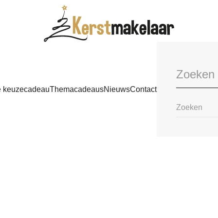
e keuzecadeau
Themacadeaus
Nieuws
Contact