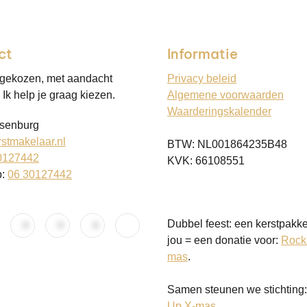
ct
Informatie
 gekozen, met aandacht
Privacy beleid
Ik help je graag kiezen.
Algemene voorwaarden
Waarderingskalender
senburg
stmakelaar.nl
BTW: NL001864235B48
0127442
KVK: 66108551
p:
06 30127442
Dubbel feest: een kerstpakke
jou = een donatie voor:
Rock
mas
.
Samen steunen we stichting
Up X-mas
.