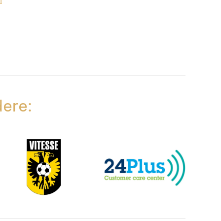
n
dere: