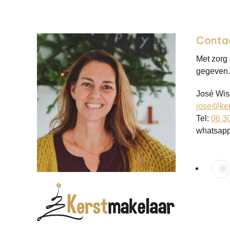
Conta
Met zorg
gegeven. 
José Wis
jose@ker
Tel:
06 3
whatsap