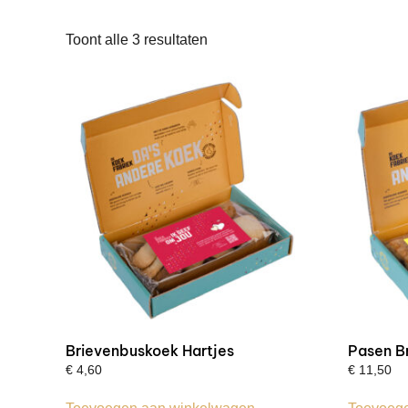
Gesorteerd
Toont alle 3 resultaten
op
prijs:
laag
naar
hoog
Brievenbuskoek Hartjes
Pasen B
€
4,60
€
11,50