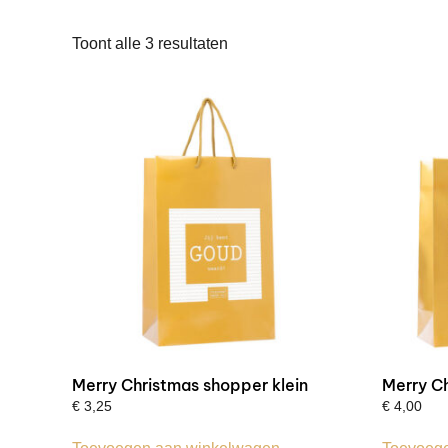
Gesorteerd
Toont alle 3 resultaten
op
prijs:
laag
naar
hoog
Merry Christmas shopper klein
Merry C
€
3,25
€
4,00