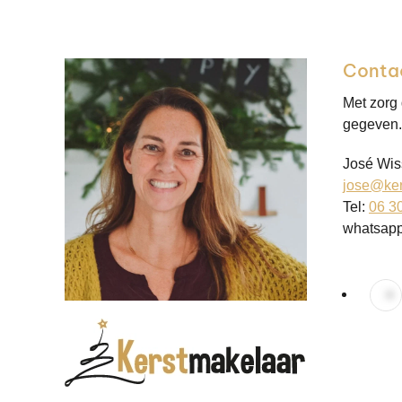
Conta
Met zorg
gegeven. 
José Wis
jose@ker
Tel:
06 3
whatsap