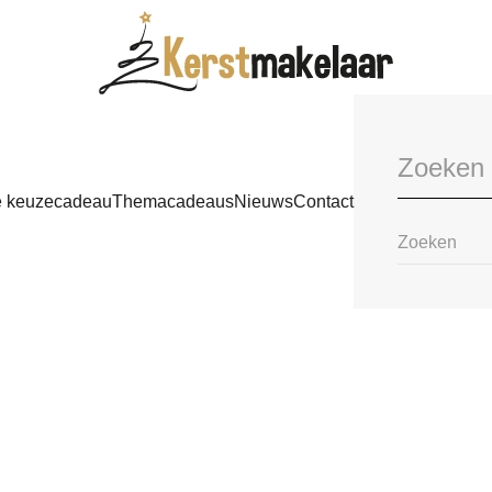
e keuzecadeau
Themacadeaus
Nieuws
Contact