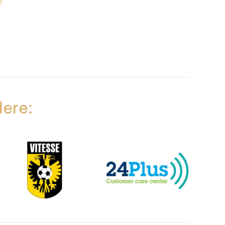
n
dere: