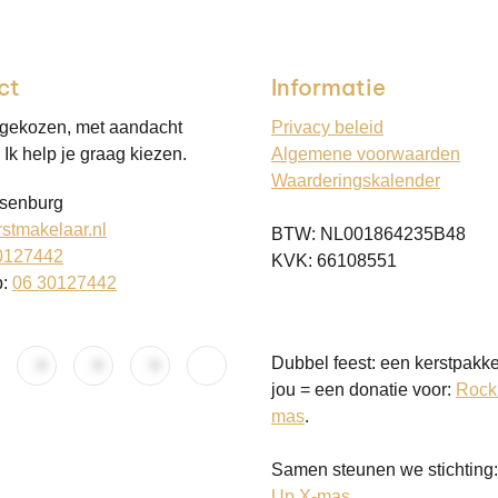
ct
Informatie
 gekozen, met aandacht
Privacy beleid
Ik help je graag kiezen.
Algemene voorwaarden
Waarderingskalender
senburg
stmakelaar.nl
BTW: NL001864235B48
0127442
KVK: 66108551
p:
06 30127442
Dubbel feest: een kerstpakke
jou = een donatie voor:
Rock
mas
.
Samen steunen we stichting
Up X-mas
.