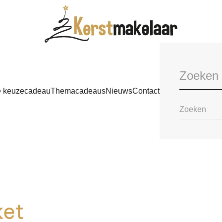
e keuzecadeau
Themacadeaus
Nieuws
Contact
ket