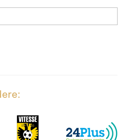
dere: