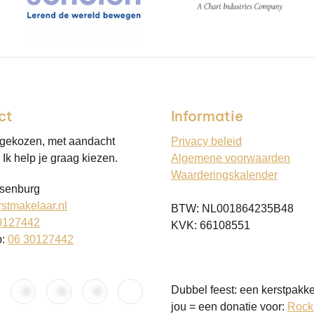
ct
Informatie
 gekozen, met aandacht
Privacy beleid
Ik help je graag kiezen.
Algemene voorwaarden
Waarderingskalender
senburg
stmakelaar.nl
BTW: NL001864235B48
0127442
KVK: 66108551
p:
06 30127442
Dubbel feest: een kerstpakke
jou = een donatie voor:
Rock