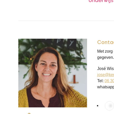
Conta
Met zorg
gegeven. 
José Wis
jose@ker
Tel:
06 3
whatsap